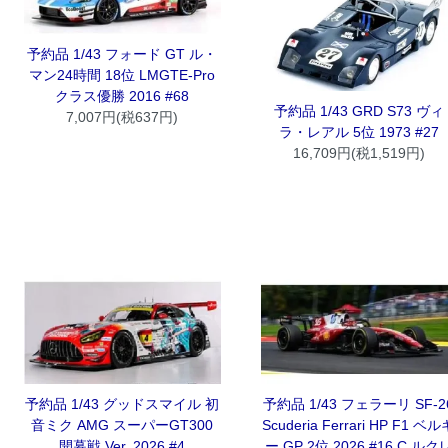
予約品 1/43 フォード GT ル・
マン24時間 18位 LMGTE-Pro
クラス優勝 2016 #68
予約品 1/43 GRD S73 ヴィ
7,007円(税637円)
ラ・レアル 5位 1973 #27
16,709円(税1,519円)
予約品 1/43 グッドスマイル 初
予約品 1/43 フェラーリ SF-2
音ミク AMG スーパーGT300
Scuderia Ferrari HP F1 ベ
開幕戦 Ver. 2026 #4
ー GP 2位 2026 #16 C.ルク