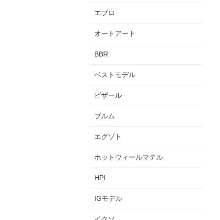
エブロ
オートアート
BBR
ベストモデル
ビザール
ブルム
エグゾト
ホットウィールマテル
HPI
IGモデル
イクソ