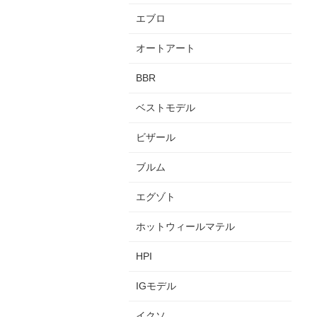
エブロ
オートアート
BBR
ベストモデル
ビザール
ブルム
エグゾト
ホットウィールマテル
HPI
IGモデル
イクソ