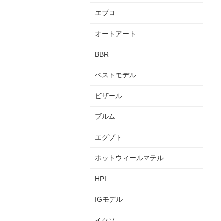
エブロ
オートアート
BBR
ベストモデル
ビザール
ブルム
エグゾト
ホットウィールマテル
HPI
IGモデル
イクソ