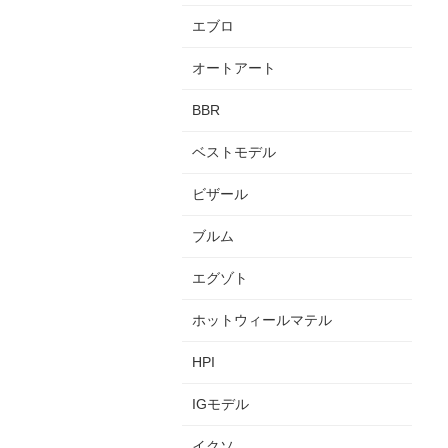
エブロ
オートアート
BBR
ベストモデル
ビザール
ブルム
エグゾト
ホットウィールマテル
HPI
IGモデル
イクソ