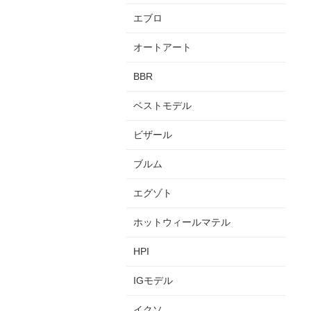
エブロ
オートアート
BBR
ベストモデル
ビザール
ブルム
エグゾト
ホットウィールマテル
HPI
IGモデル
イクソ