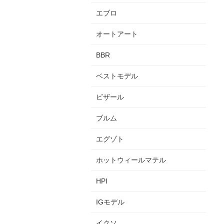
エブロ
オートアート
BBR
ベストモデル
ビザール
ブルム
エグゾト
ホットウィールマテル
HPI
IGモデル
イクソ