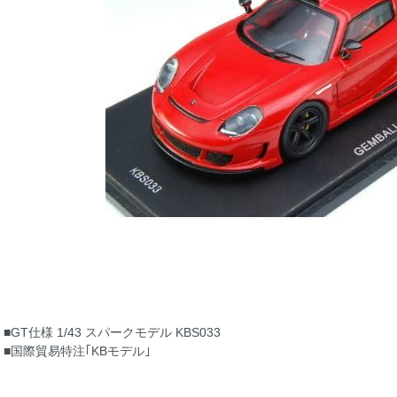
■GT仕様 1/43 スパークモデル KBS033
■国際貿易特注｢KBモデル｣