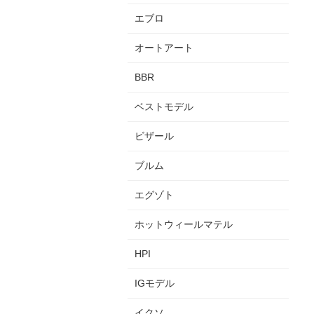
エブロ
オートアート
BBR
ベストモデル
ビザール
ブルム
エグゾト
ホットウィールマテル
HPI
IGモデル
イクソ