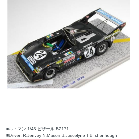
■ル・マン 1/43 ビザール BZ171
■Driver: R.Jenvey N.Mason B.Joscelyne T.Birchenhough