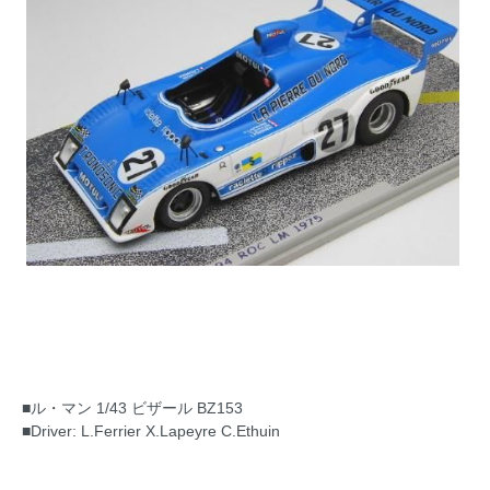
■ル・マン 1/43 ビザール BZ153
■Driver: L.Ferrier X.Lapeyre C.Ethuin