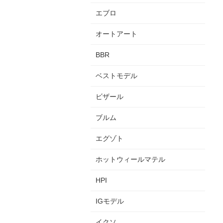
エブロ
オートアート
BBR
ベストモデル
ビザール
ブルム
エグゾト
ホットウィールマテル
HPI
IGモデル
イクソ