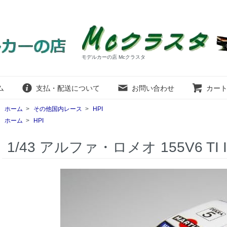
モデルカーの店 Mcクラスタ
ム
支払・配送について
お問い合わせ
カー
ホーム
>
その他国内レース
>
HPI
ホーム
>
HPI
1/43 アルファ・ロメオ 155V6 TI ITC 