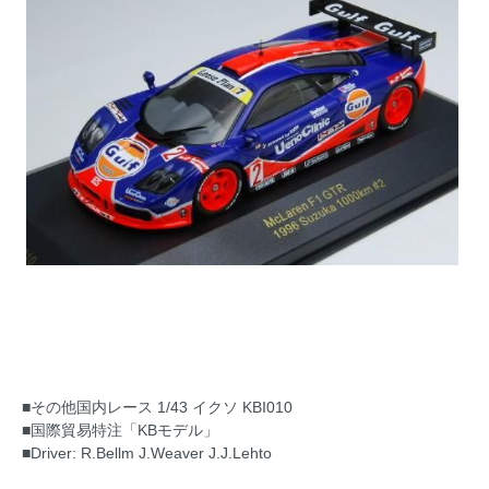
■その他国内レース 1/43 イクソ KBI010
■国際貿易特注「KBモデル」
■Driver: R.Bellm J.Weaver J.J.Lehto