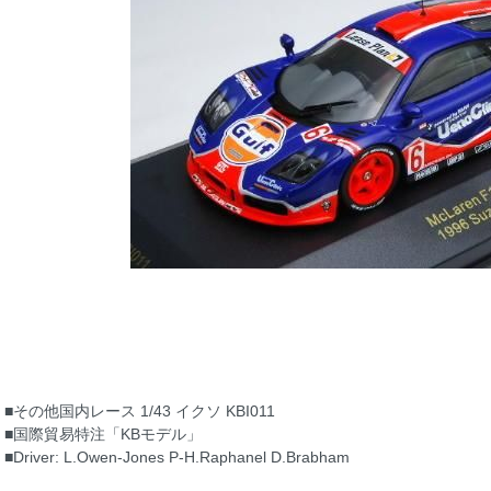
■その他国内レース 1/43 イクソ KBI011
■国際貿易特注「KBモデル」
■Driver: L.Owen-Jones P-H.Raphanel D.Brabham