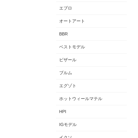
エブロ
オートアート
BBR
ベストモデル
ビザール
ブルム
エグゾト
ホットウィールマテル
HPI
IGモデル
イクソ