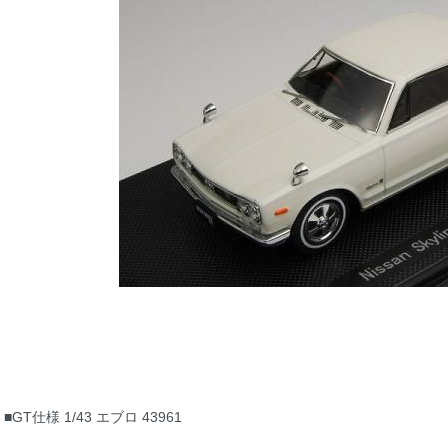
■GT仕様 1/43 エブロ 43961