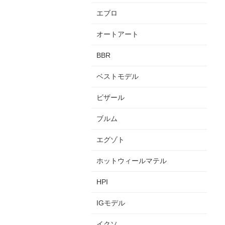
エブロ
オートアート
BBR
ベストモデル
ビザール
ブルム
エグゾト
ホットウィールマテル
HPI
IGモデル
イクソ