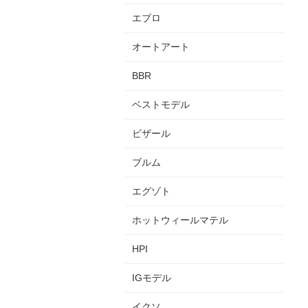
エブロ
オートアート
BBR
ベストモデル
ビザール
ブルム
エグゾト
ホットウィールマテル
HPI
IGモデル
イクソ