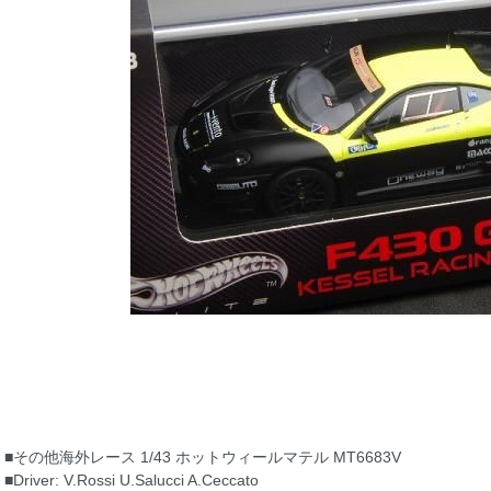
■その他海外レース 1/43 ホットウィールマテル MT6683V
■Driver: V.Rossi U.Salucci A.Ceccato