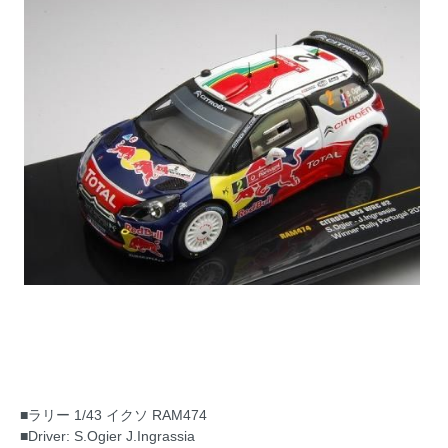
■ラリー 1/43 イクソ RAM474
■Driver: S.Ogier J.Ingrassia