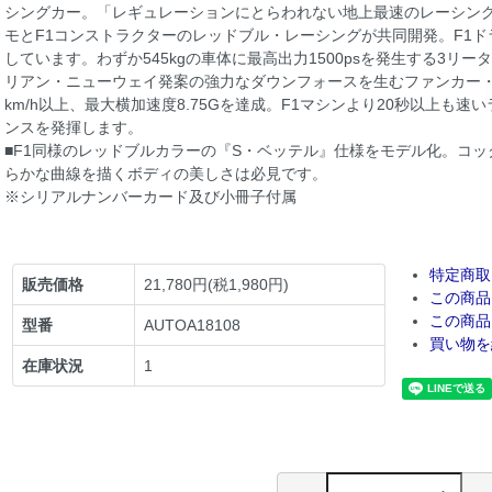
シングカー。「レギュレーションにとらわれない地上最速のレーシン
モとF1コンストラクターのレッドブル・レーシングが共同開発。F1
しています。わずか545kgの車体に最高出力1500psを発生する3リ
リアン・ニューウェイ発案の強力なダウンフォースを生むファンカー・
km/h以上、最大横加速度8.75Gを達成。F1マシンより20秒以上も
ンスを発揮します。
■F1同様のレッドブルカラーの『S・ベッテル』仕様をモデル化。コ
らかな曲線を描くボディの美しさは必見です。
※シリアルナンバーカード及び小冊子付属
特定商取
販売価格
21,780円(税1,980円)
この商品
この商品
型番
AUTOA18108
買い物を
在庫状況
1