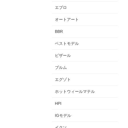
エブロ
オートアート
BBR
ベストモデル
ビザール
ブルム
エグゾト
ホットウィールマテル
HPI
IGモデル
イクソ