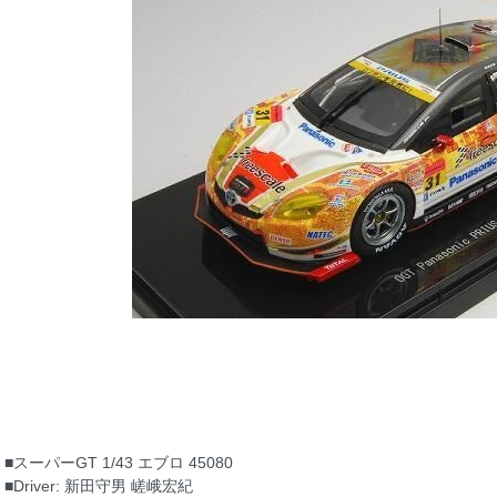
■スーパーGT 1/43 エブロ 45080
■Driver: 新田守男 嵯峨宏紀