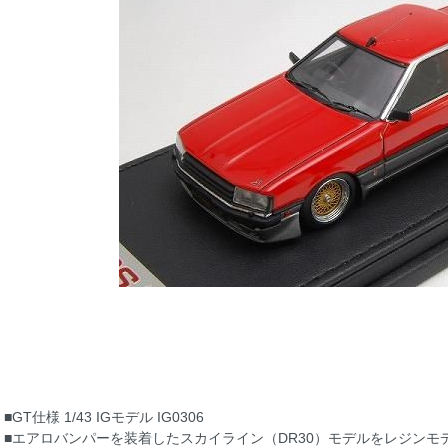
■GT仕様 1/43 IGモデル IG0306
■エアロバンパーを装着したスカイライン（DR30）モデルをレジンモ