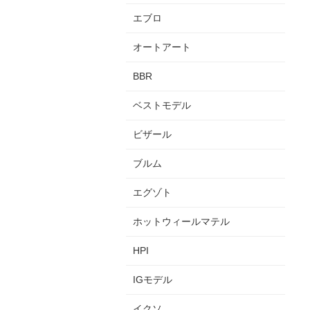
エブロ
オートアート
BBR
ベストモデル
ビザール
ブルム
エグゾト
ホットウィールマテル
HPI
IGモデル
イクソ