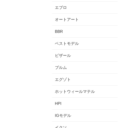
エブロ
オートアート
BBR
ベストモデル
ビザール
ブルム
エグゾト
ホットウィールマテル
HPI
IGモデル
イクソ