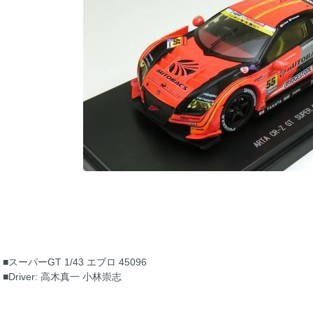
■スーパーGT 1/43 エブロ 45096
■Driver: 高木真一 小林崇志