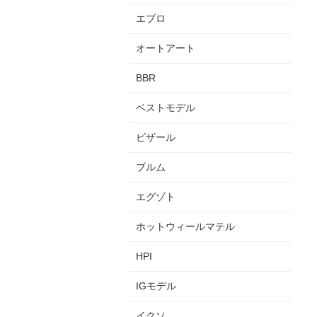
エブロ
オートアート
BBR
ベストモデル
ビザール
ブルム
エグゾト
ホットウィールマテル
HPI
IGモデル
イクソ