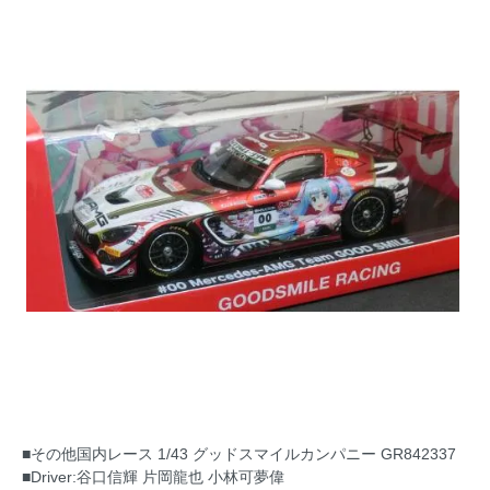
■その他国内レース 1/43 グッドスマイルカンパニー GR842337
■Driver:谷口信輝 片岡龍也 小林可夢偉