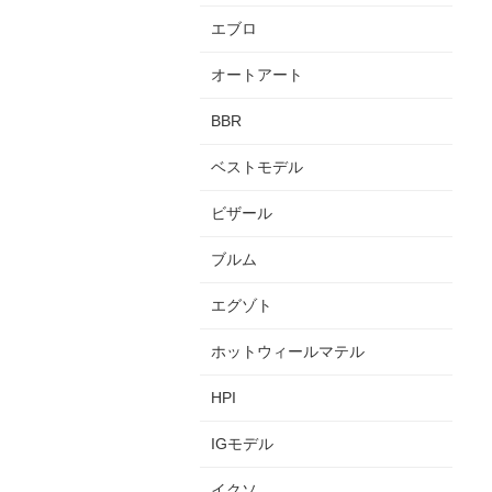
エブロ
オートアート
BBR
ベストモデル
ビザール
ブルム
エグゾト
ホットウィールマテル
HPI
IGモデル
イクソ