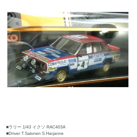
■ラリー 1/43 イクソ RAC403A
■Driver:T.Salonen S.Harjanne