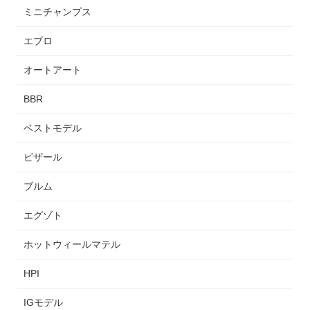
ミニチャンプス
エブロ
オートアート
BBR
ベストモデル
ビザール
ブルム
エグゾト
ホットウィールマテル
HPI
IGモデル