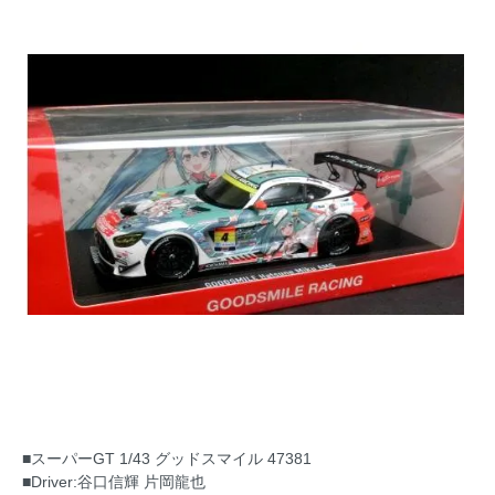
■スーパーGT 1/43 グッドスマイル 47381
■Driver:谷口信輝 片岡龍也