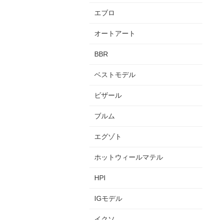
エブロ
オートアート
BBR
ベストモデル
ビザール
ブルム
エグゾト
ホットウィールマテル
HPI
IGモデル
イクソ