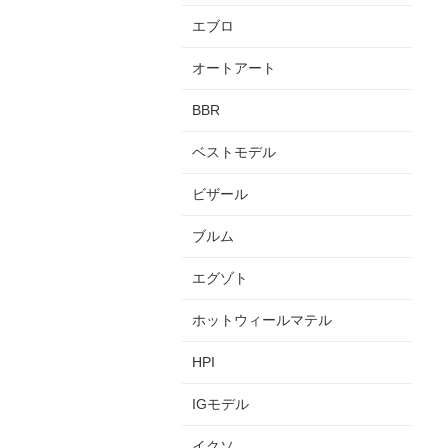
エブロ
オートアート
BBR
ベストモデル
ビザール
ブルム
エグゾト
ホットウィールマテル
HPI
IGモデル
イクソ