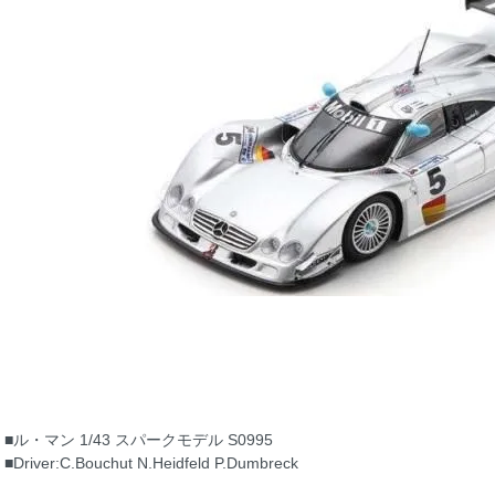
■ル・マン 1/43 スパークモデル S0995
■Driver:C.Bouchut N.Heidfeld P.Dumbreck