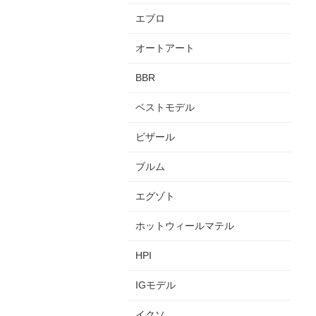
エブロ
オートアート
BBR
ベストモデル
ビザール
ブルム
エグゾト
ホットウィールマテル
HPI
IGモデル
イクソ