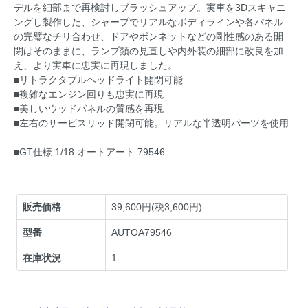
デルを細部まで再検討しブラッシュアップ。実車を3Dスキャニ
ングし製作した、シャープでリアルなボディラインや各パネル
の完璧なチリ合わせ、ドアやボンネットなどの剛性感のある開
閉はそのままに、ランプ類の見直しや内外装の細部に改良を加
え、より実車に忠実に再現しました。
■リトラクタブルヘッドライト開閉可能
■複雑なエンジン回りも忠実に再現
■美しいウッドパネルの質感を再現
■左右のサービスリッド開閉可能。リアルな半透明パーツを使用
■GT仕様 1/18 オートアート 79546
販売価格
39,600円(税3,600円)
型番
AUTOA79546
在庫状況
1