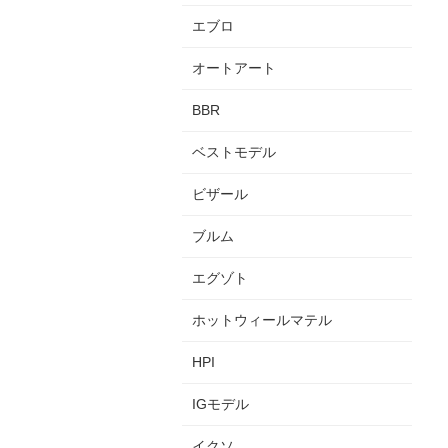
エブロ
オートアート
BBR
ベストモデル
ビザール
ブルム
エグゾト
ホットウィールマテル
HPI
IGモデル
イクソ