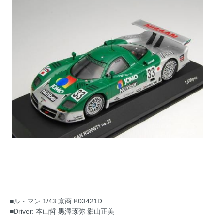
■ル・マン 1/43 京商 K03421D
■Driver: 本山哲 黒澤琢弥 影山正美