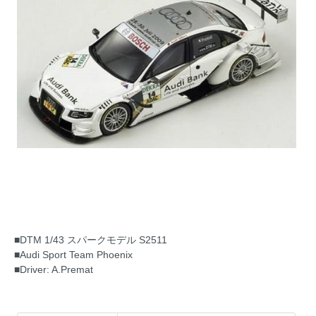
■DTM 1/43 スパークモデル S2511
■Audi Sport Team Phoenix
■Driver: A.Premat