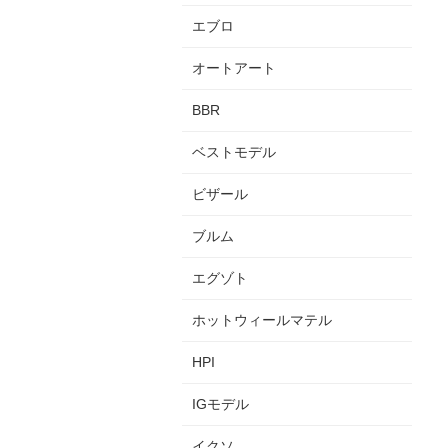
エブロ
オートアート
BBR
ベストモデル
ビザール
ブルム
エグゾト
ホットウィールマテル
HPI
IGモデル
イクソ