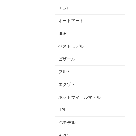
エブロ
オートアート
BBR
ベストモデル
ビザール
ブルム
エグゾト
ホットウィールマテル
HPI
IGモデル
イクソ