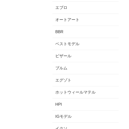
エブロ
オートアート
BBR
ベストモデル
ビザール
ブルム
エグゾト
ホットウィールマテル
HPI
IGモデル
イクソ