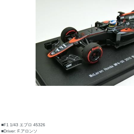
■F1 1/43 エブロ 45326
■Driver: F.アロンソ