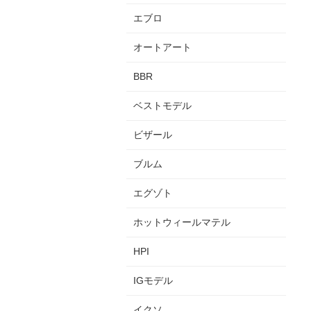
エブロ
オートアート
BBR
ベストモデル
ビザール
ブルム
エグゾト
ホットウィールマテル
HPI
IGモデル
イクソ