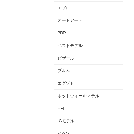
エブロ
オートアート
BBR
ベストモデル
ビザール
ブルム
エグゾト
ホットウィールマテル
HPI
IGモデル
イクソ