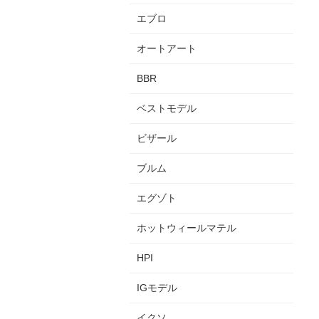
エブロ
オートアート
BBR
ベストモデル
ビザール
ブルム
エグゾト
ホットウィールマテル
HPI
IGモデル
イクソ