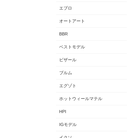
エブロ
オートアート
BBR
ベストモデル
ビザール
ブルム
エグゾト
ホットウィールマテル
HPI
IGモデル
イクソ