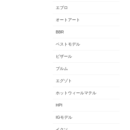
エブロ
オートアート
BBR
ベストモデル
ビザール
ブルム
エグゾト
ホットウィールマテル
HPI
IGモデル
イクソ