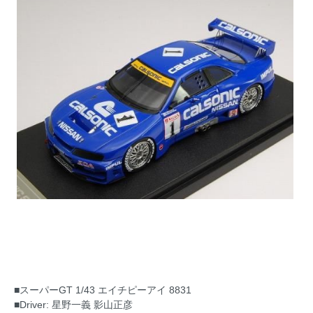
■スーパーGT 1/43 エイチピーアイ 8831
■Driver: 星野一義 影山正彦