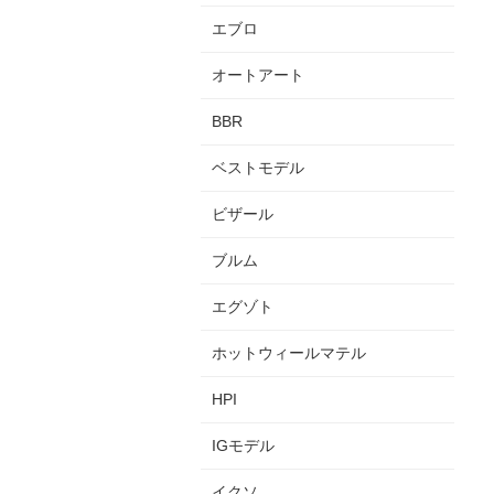
エブロ
オートアート
BBR
ベストモデル
ビザール
ブルム
エグゾト
ホットウィールマテル
HPI
IGモデル
イクソ