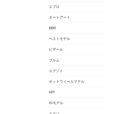
エブロ
オートアート
BBR
ベストモデル
ビザール
ブルム
エグゾト
ホットウィールマテル
HPI
IGモデル
イクソ