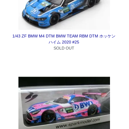
1/43 ZF BMW M4 DTM BMW TEAM RBM DTM ホッケン
ハイム 2020 #25
SOLD OUT