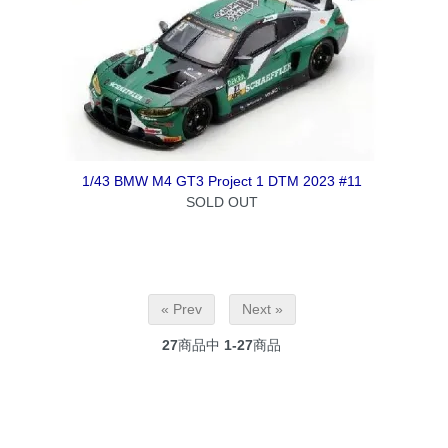
1/43 BMW M4 GT3 Project 1 DTM 2023 #11
SOLD OUT
« Prev
Next »
27
商品中
1-27
商品